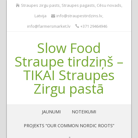
Straupes zirgu pasts, Straupes pagasts, Cēsu novads,
Latvija
info@straupestirdzins.lv
,
info@farmersmarket.lv
+371 29464946
Slow Food
Straupe tirdziņš –
TIKAI Straupes
Zirgu pastā
JAUNUMI
NOTEIKUMI
PROJEKTS “OUR COMMON NORDIC ROOTS”