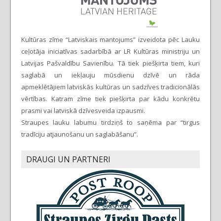
Kultūras zīme “Latviskais mantojums” izveidota pēc Lauku
ceļotāja iniciatīvas sadarbībā ar LR Kultūras ministriju un
Latvijas Pašvaldību Savienību. Tā tiek piešķirta tiem, kuri
saglabā un iekļauju mūsdienu dzīvē un rāda
apmeklētājiem latviskās kultūras un sadzīves tradicionālās
vērtības. Katram zīme tiek piešķirta par kādu konkrētu
prasmi vai latviskā dzīvesveida izpausmi.
Straupes lauku labumu tirdziņš to saņēma par “tirgus
tradīciju atjaunošanu un saglabāšanu”.
DRAUGI UN PARTNERI