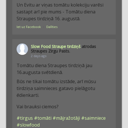
Un Evitu ar viņas tomātu kolekciju varēsi
sastapt arī pie mums - Tomātu diena
Straupes tirdziņā 16. augustā.
Iet uz Facebook
·
Dalīties
Slow Food Straupe tirdziņš
atrodas
Straupes Zirgu Pasts.
2 days ago
Tomātu diena Straupes tirdziņā jau
16.augusta svētdienā.
Būs ne tikai tomātu izstāde, arī mūsu
tirdziņa saimnieces gatavo pielāgotu
ēdienkarti.
Vai brauksi ciemos?
#tirgus
#tomāti
#mājražotāji
#saimniece
#slowfood