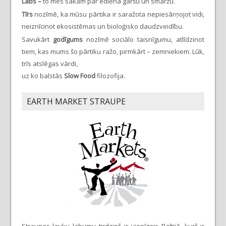
Labs –
to mēs sakām par ēdiena garšu un smaržu.
Tīrs
nozīmē, ka mūsu pārtika ir saražota nepiesārņojot vidi,
neiznīcinot ekosistēmas un bioloģisko daudzveidību.
Savukārt
godīgums
nozīmē sociālo taisnīgumu, atlīdzinot
tiem, kas mums šo pārtiku ražo, pirmkārt – zemniekiem. Lūk,
trīs atslēgas vārdi,
uz ko balstās
Slow Food
filozofija.
EARTH MARKET STRAUPE