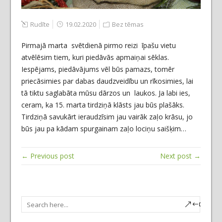
Rudīte
19.02.2020
Bez tēmas
Pirmajā marta svētdienā pirmo reizi īpašu vietu
atvēlēsim tiem, kuri piedāvās apmaiņai sēklas.
Iespējams, piedāvājums vēl būs pamazs, tomēr
priecāsimies par dabas daudzveidību un rīkosimies, lai
tā tiktu saglabāta mūsu dārzos un laukos. Ja labi ies,
ceram, ka 15. marta tirdziņā klāsts jau būs plašāks.
Tirdziņā savukārt ieraudzīsim jau vairāk zaļo krāsu, jo
būs jau pa kādam spurgainam zaļo lociņu saišķim…
← Previous post
Next post →