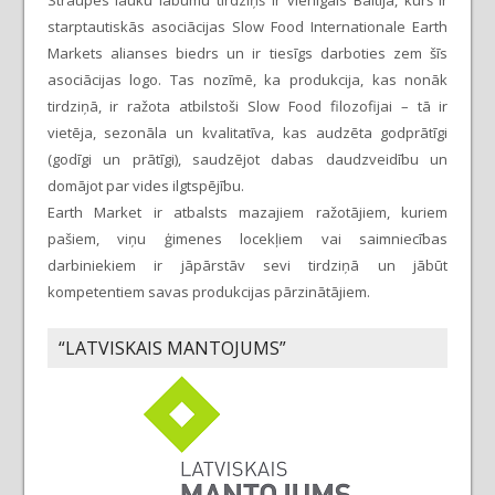
Straupes lauku labumu tirdziņš ir vienīgais Baltijā, kurš ir
starptautiskās asociācijas Slow Food Internationale Earth
Markets alianses biedrs un ir tiesīgs darboties zem šīs
asociācijas logo. Tas nozīmē, ka produkcija, kas nonāk
tirdziņā, ir ražota atbilstoši Slow Food filozofijai – tā ir
vietēja, sezonāla un kvalitatīva, kas audzēta godprātīgi
(godīgi un prātīgi), saudzējot dabas daudzveidību un
domājot par vides ilgtspējību.
Earth Market ir atbalsts mazajiem ražotājiem, kuriem
pašiem, viņu ģimenes locekļiem vai saimniecības
darbiniekiem ir jāpārstāv sevi tirdziņā un jābūt
kompetentiem savas produkcijas pārzinātājiem.
“LATVISKAIS MANTOJUMS”