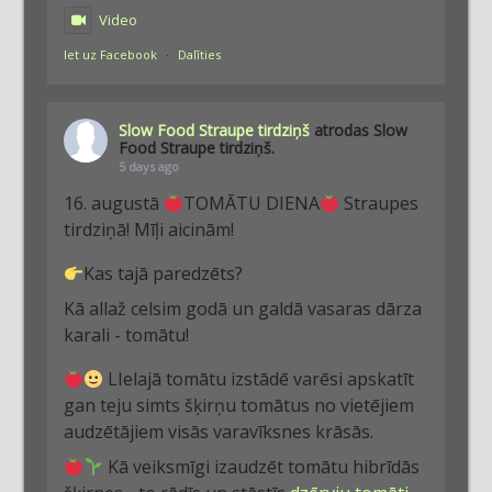
Video
Iet uz Facebook
·
Dalīties
Slow Food Straupe tirdziņš
atrodas Slow
Food Straupe tirdziņš.
5 days ago
16. augustā
TOMĀTU DIENA
Straupes
tirdziņā! Mīļi aicinām!
Kas tajā paredzēts?
Kā allaž celsim godā un galdā vasaras dārza
karali - tomātu!
LIelajā tomātu izstādē varēsi apskatīt
gan teju simts šķirņu tomātus no vietējiem
audzētājiem visās varavīksnes krāsās.
Kā veiksmīgi izaudzēt tomātu hibrīdās