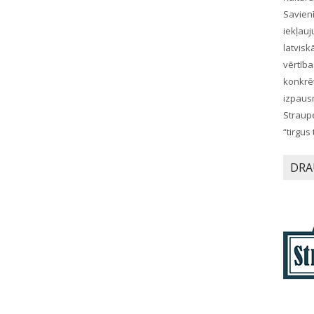
Savienī
iekļau
latvis
vērtīb
konkr
izpaus
Straup
“tirgus
DRA