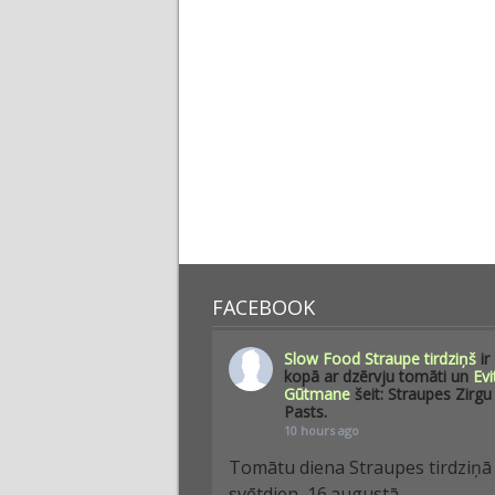
FACEBOOK
Slow Food Straupe tirdziņš
ir
kopā ar dzērvju tomāti un
Evi
Gūtmane
šeit: Straupes Zirgu
Pasts.
10 hours ago
Tomātu diena Straupes tirdziņā
svētdien, 16.augustā.