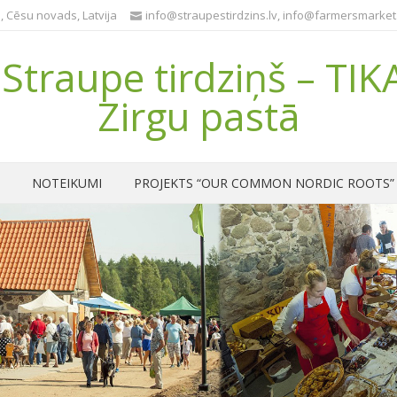
, Cēsu novads, Latvija
info@straupestirdzins.lv
,
info@farmersmarket.
Straupe tirdziņš – TIK
Zirgu pastā
NOTEIKUMI
PROJEKTS “OUR COMMON NORDIC ROOTS”