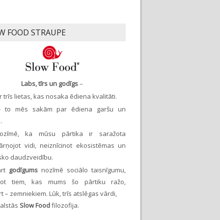
W FOOD STRAUPE
Labs, tīrs un godīgs
–
ir trīs lietas, kas nosaka ēdiena kvalitāti.
 –
to mēs sakām par ēdiena garšu un
.
zīmē, ka mūsu pārtika ir saražota
ārņojot vidi, neiznīcinot ekosistēmas un
isko daudzveidību.
ārt
godīgums
nozīmē sociālo taisnīgumu,
inot tiem, kas mums šo pārtiku ražo,
t – zemniekiem. Lūk, trīs atslēgas vārdi,
balstās
Slow Food
filozofija.