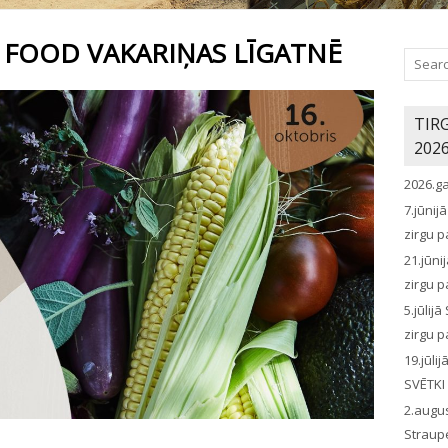
 FOOD VAKARIŅAS LĪGATNĒ
TIR
202
2026.g
7.jūni
zirgu p
21.jūn
zirgu p
5.jūli
zirgu p
19.jūl
SVĒTKI
2.augu
Straup