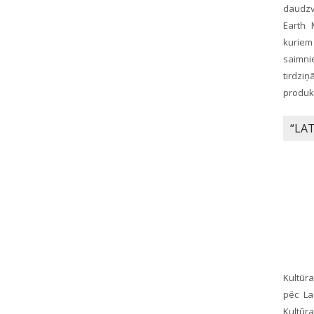
daudzve
Earth 
kuriem
saimni
tirdz
produkc
“LA
Kultūr
pēc La
Kultūr