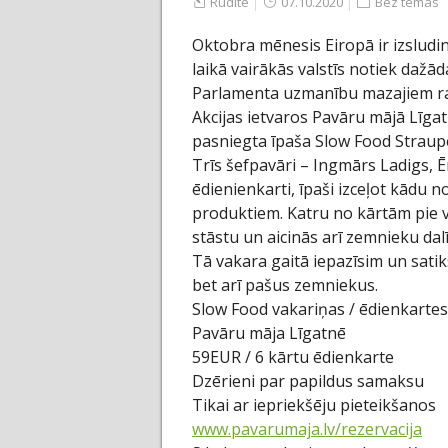
Rudīte
07.10.2020
Bez tēmas
Oktobra mēnesis Eiropā ir izslud
laikā vairākās valstīs notiek dažād
Parlamenta uzmanību mazajiem r
Akcijas ietvaros Pavāru mājā Līgat
pasniegta īpaša Slow Food Straup
Trīs šefpavāri – Ingmārs Ladigs, Ē
ēdienienkarti, īpaši izceļot kādu 
produktiem. Katru no kārtām pie v
stāstu un aicinās arī zemnieku dal
Tā vakara gaitā iepazīsim un satik
bet arī pašus zemniekus.
Slow Food vakariņas / ēdienkartes 
Pavāru māja Līgatnē
59EUR / 6 kārtu ēdienkarte
Dzērieni par papildus samaksu
Tikai ar iepriekšēju pieteikšanos
www.pavarumaja.lv/rezervacija