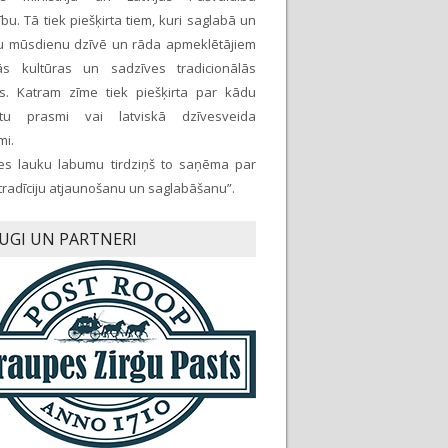
bu. Tā tiek piešķirta tiem, kuri saglabā un
ju mūsdienu dzīvē un rāda apmeklētājiem
kās kultūras un sadzīves tradicionālās
as. Katram zīme tiek piešķirta par kādu
ētu prasmi vai latviskā dzīvesveida
mi.
es lauku labumu tirdziņš to saņēma par
 tradīciju atjaunošanu un saglabāšanu”.
UGI UN PARTNERI