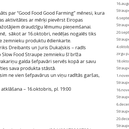
16.aug
Straup
ināts par “Good Food Good Farming” mēnesi, kura
6.sept
as aktivitātes ar mērķi pievērst Eiropas
Straup
ažotājiem draudzīgu lēmumu pieņemšanai.
20.sep
nē, sākot ar 16.oktobri, nedēļas nogalēs tiks
Straup
e zemnieku produktu ēdienkarte.
4.okto
riks Dreibants un Juris Dukaļskis – radīs
zirgu p
no Slow Food Straupe zemnieku šī brīža
akariņu galda šefpavāri servēs kopā ar savu
18.okt
īties sava produkta stāstā.
Straup
sim ne vien šefpavārus un viņu radītās garšas,
1.nove
Straup
atklāšana – 16.oktobris, pl. 19:00
16.nov
Straup
6.dece
Straup
20.dec
Straup