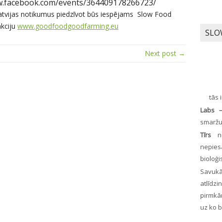
ww.facebook.com/events/364409178266723/
 Latvijas notikumus piedzīvot būs iespējams Slow Food
akciju
www.goodfoodgoodfarming.eu
SLO
Next post →
tās 
Labs
smaržu
Tīrs
no
nepies
bioloģ
Savuk
atlīdz
pirmkār
uz ko 