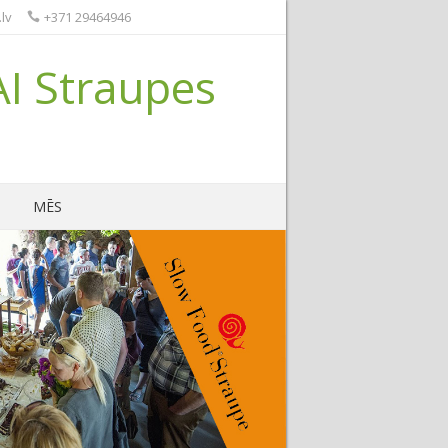
lv
+371 29464946
AI Straupes
MĒS