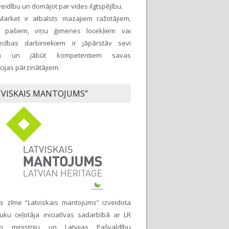
idību un domājot par vides ilgtspējību.
Market ir atbalsts mazajiem ražotājiem,
 pašiem, viņu ģimenes locekļiem vai
ecības darbiniekiem ir jāpārstāv sevi
iņā un jābūt kompetentiem savas
ijas pārzinātājiem.
TVISKAIS MANTOJUMS”
as zīme “Latviskais mantojums” izveidota
uku ceļotāja iniciatīvas sadarbībā ar LR
as ministriju un Latvijas Pašvaldību