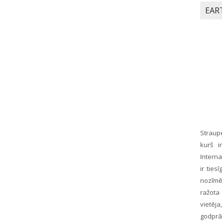
EAR
Straupe
kurš i
Intern
ir ties
nozīmē
ražota
vietēj
godprā