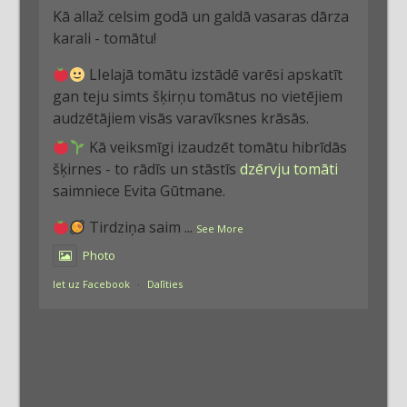
Kā allaž celsim godā un galdā vasaras dārza
karali - tomātu!
LIelajā tomātu izstādē varēsi apskatīt
gan teju simts šķirņu tomātus no vietējiem
audzētājiem visās varavīksnes krāsās.
Kā veiksmīgi izaudzēt tomātu hibrīdās
šķirnes - to rādīs un stāstīs
dzērvju tomāti
saimniece Evita Gūtmane.
Tirdziņa saim
...
See More
Photo
Iet uz Facebook
·
Dalīties