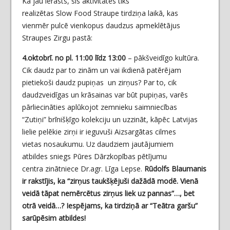
Kā jau ierasts, šīs aktivitātes tiks
realizētas Slow Food Straupe tirdziņa laikā, kas
vienmēr pulcē vienkopus daudzus apmeklētājus
Straupes Zirgu pastā:
4.oktobrī. no pl. 11:00 līdz 13:00
– pākšveidīgo kultūra.
Cik daudz par to zinām un vai ikdienā patērējam
pietiekoši daudz pupiņas un zirņus? Par to, cik
daudzveidīgas un krāsainas var būt pupiņas, varēs
pārliecināties aplūkojot zemnieku saimniecības
“Zutiņi” brīnišķīgo kolekciju un uzzināt, kāpēc Latvijas
lielie pelēkie zirņi ir ieguvuši Aizsargātas cilmes
vietas nosaukumu. Uz daudziem jautājumiem
atbildes sniegs Pūres Dārzkopības pētījumu
centra zinātniece Dr.agr. Līga Lepse.
Rūdolfs Blaumanis
ir rakstījis, ka “zirņus taukšķējuši dažādā modē. Vienā
veidā tāpat nemērcētus zirņus liek uz pannas”…, bet
otrā veidā…? Iespējams, ka tirdziņā ar “Teātra garšu”
sarūpēsim atbildes!