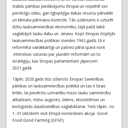
stabilu pārtikas piedāvājumu Eiropai un nopelnīt sev
pienācīgu iztiku, gan ilgtspējīga dabas resursu pārvalde
un klimata pārmaiņu kontrole. Tās uzdevums ir uzturēt
dzīvu lauksaimniecības ekonomiku, tajā pašā laikā
saglabājot lauku dabu un ainavu. Kopš Eiropas Kopējās
lauksaimniecības politikas izveides 1962.gadā, tā ir
reformēta vairākkārtīgi un pašreiz pilnā sparā norit
intensīvas sarunas par jaunām reformām un to
stratēģiju, kas Eiropas parlamentam jāpieņem
2021.gadā.
Tāpēc 2020.gads būs izšķirošs Eiropas Savienības
pārtikas un lauksaimniecības politikā un tas ir īstais
brīdis, lai pievērstu uzmanību mazo lauku saimniecību
atbalstam, mūsu augsnes, ūdens, ekosistēmas un
bioloģiskās daudzveidības saglabāšanai. Tieši tāpēc no
1.-31.oktobrim visā Eiropā norisināsies akcija Good
Food Good Farming (GFGF).