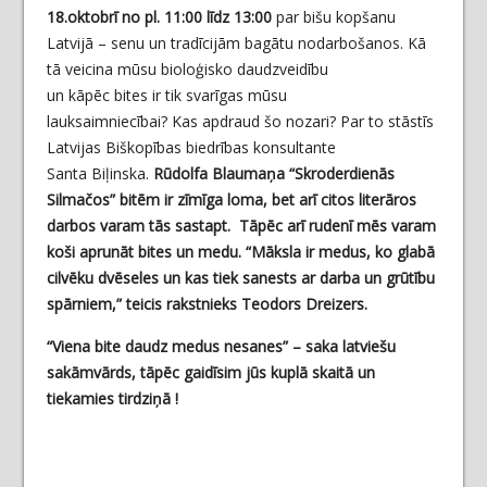
18.oktobrī no pl. 11:00 līdz 13:00
par bišu kopšanu
Latvijā – senu un tradīcijām bagātu nodarbošanos. Kā
tā veicina mūsu bioloģisko daudzveidību
un kāpēc bites ir tik svarīgas mūsu
lauksaimniecībai? Kas apdraud šo nozari? Par to stāstīs
Latvijas Biškopības biedrības konsultante
Santa Biļinska.
Rūdolfa Blaumaņa “Skroderdienās
Silmačos” bitēm ir zīmīga loma, bet arī citos literāros
darbos varam tās sastapt. Tāpēc arī rudenī mēs varam
koši aprunāt bites un medu. “Māksla ir medus, ko glabā
cilvēku dvēseles un kas tiek sanests ar darba un grūtību
spārniem,” teicis rakstnieks Teodors Dreizers.
“Viena bite daudz medus nesanes” – saka latviešu
sakāmvārds, tāpēc gaidīsim jūs kuplā skaitā un
tiekamies tirdziņā !