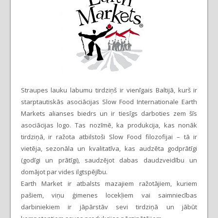
Straupes lauku labumu tirdziņš ir vienīgais Baltijā, kurš ir
starptautiskās asociācijas Slow Food Internationale Earth
Markets alianses biedrs un ir tiesīgs darboties zem šīs
asociācijas logo. Tas nozīmē, ka produkcija, kas nonāk
tirdziņā, ir ražota atbilstoši Slow Food filozofijai – tā ir
vietēja, sezonāla un kvalitatīva, kas audzēta godprātīgi
(godīgi un prātīgi), saudzējot dabas daudzveidību un
domājot par vides ilgtspējību.
Earth Market ir atbalsts mazajiem ražotājiem, kuriem
pašiem, viņu ģimenes locekļiem vai saimniecības
darbiniekiem ir jāpārstāv sevi tirdziņā un jābūt