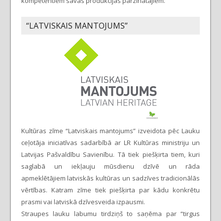
kompetentiem savas produkcijas pārzinātājiem.
“LATVISKAIS MANTOJUMS”
Kultūras zīme “Latviskais mantojums” izveidota pēc Lauku
ceļotāja iniciatīvas sadarbībā ar LR Kultūras ministriju un
Latvijas Pašvaldību Savienību. Tā tiek piešķirta tiem, kuri
saglabā un iekļauju mūsdienu dzīvē un rāda
apmeklētājiem latviskās kultūras un sadzīves tradicionālās
vērtības. Katram zīme tiek piešķirta par kādu konkrētu
prasmi vai latviskā dzīvesveida izpausmi.
Straupes lauku labumu tirdziņš to saņēma par “tirgus