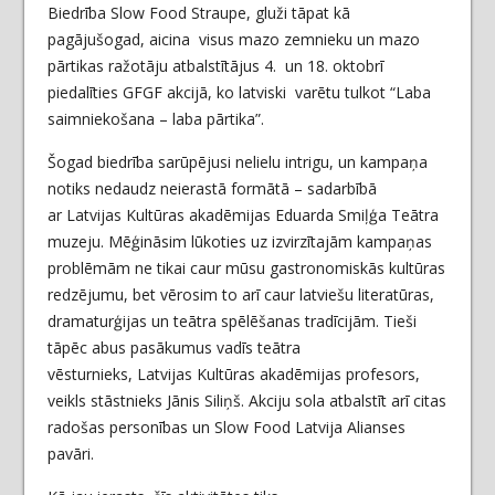
Biedrība Slow Food Straupe, gluži tāpat kā
pagājušogad, aicina visus mazo zemnieku un mazo
pārtikas ražotāju atbalstītājus 4. un 18. oktobrī
piedalīties GFGF akcijā, ko latviski varētu tulkot “Laba
saimniekošana – laba pārtika”.
Šogad biedrība sarūpējusi nelielu intrigu, un kampaņa
notiks nedaudz neierastā formātā – sadarbībā
ar Latvijas Kultūras akadēmijas Eduarda Smiļģa Teātra
muzeju. Mēģināsim lūkoties uz izvirzītajām kampaņas
problēmām ne tikai caur mūsu gastronomiskās kultūras
redzējumu, bet vērosim to arī caur latviešu literatūras,
dramaturģijas un teātra spēlēšanas tradīcijām. Tieši
tāpēc abus pasākumus vadīs teātra
vēsturnieks, Latvijas Kultūras akadēmijas profesors,
veikls stāstnieks Jānis Siliņš. Akciju sola atbalstīt arī citas
radošas personības un Slow Food Latvija Alianses
pavāri.