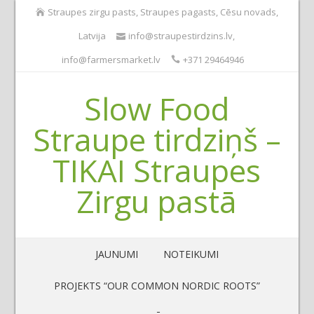
Straupes zirgu pasts, Straupes pagasts, Cēsu novads,
Latvija
info@straupestirdzins.lv
,
info@farmersmarket.lv
+371 29464946
Slow Food
Straupe tirdziņš –
TIKAI Straupes
Zirgu pastā
JAUNUMI
NOTEIKUMI
PROJEKTS “OUR COMMON NORDIC ROOTS”