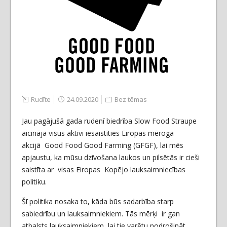
Rudīte
24.09.2020
Bez tēmas
Jau pagājušā gada rudenī biedrība Slow Food Straupe
aicināja visus aktīvi iesaistīties Eiropas mēroga
akcijā Good Food Good Farming (GFGF), lai mēs
apjaustu, ka mūsu dzīvošana laukos un pilsētās ir cieši
saistīta ar visas Eiropas Kopējo lauksaimniecības
politiku.
Šī politika nosaka to, kāda būs sadarbība starp
sabiedrību un lauksaimniekiem. Tās mērķi ir gan
atbalsts lauksaimniekiem, lai tie varētu nodrošināt