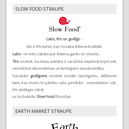
SLOW FOOD STRAUPE
Labs, tīrs un godīgs
–
tās ir trīs lietas, kas nosaka ēdiena kvalitāti.
Labs –
to mēs sakām par ēdiena garšu un smaržu.
Tīrs
nozīmē, ka mūsu pārtika ir saražota nepiesārņojot vidi,
neiznīcinot ekosistēmas un bioloģisko daudzveidību.
Savukārt
godīgums
nozīmē sociālo taisnīgumu, atlīdzinot
tiem, kas mums šo pārtiku ražo, pirmkārt – zemniekiem. Lūk,
trīs atslēgas vārdi,
uz ko balstās
Slow Food
filozofija.
EARTH MARKET STRAUPE