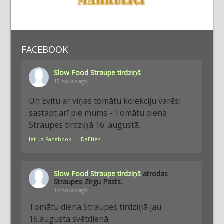
FACEBOOK
Slow Food Straupe tirdziņš
13 hours ago
Un Evitu ar viņas tomātu kolekciju varēsi
sastapt arī pie mums - Tomātu diena
Straupes tirdziņā 16. augustā.
Iet uz Facebook
·
Dalīties
Slow Food Straupe tirdziņš
atrodas
Straupes Zirgu Pasts.
14 hours ago
Tomātu diena Straupes tirdziņā jau
16.augusta svētdienā.