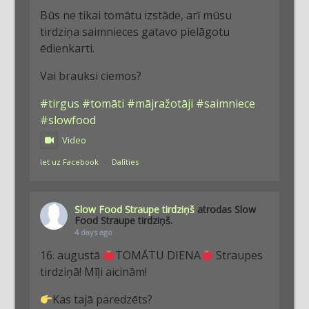
Būs ne tikai tomātu izstāde, arī mūsu
tirdziņa saimnieces gatavo pielāgotu
ēdienkarti.
Vai brauksi ciemos?
#tirgus
#tomāti
#mājražotāji
#saimniece
#slowfood
Video
Iet uz Facebook
·
Dalīties
Slow Food Straupe tirdziņš
atrodas Slow
Food Straupe tirdziņš.
4 days ago
16. augustā
TOMĀTU DIENA
Straupes
tirdziņā! Mīļi aicinām!
Kas tajā paredzēts?