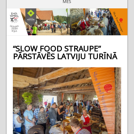
MĒS
“SLOW FOOD STRAUPE”
PĀRSTĀVĒS LATVIJU TURĪNĀ