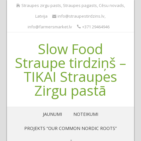
Straupes zirgu pasts, Straupes pagasts, Cēsu novads,
Latvija
info@straupestirdzins.lv
,
info@farmersmarket.lv
+371 29464946
Slow Food
Straupe tirdziņš –
TIKAI Straupes
Zirgu pastā
JAUNUMI
NOTEIKUMI
PROJEKTS “OUR COMMON NORDIC ROOTS”