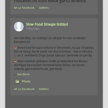
Fotoattēli no Rūta meklē garšu ieraksta
Iet uz Facebook
·
Dalīties
Slow Food Straupe tirdziņš
4 days ago
Sen dzirdēju, nu redzēju! Un vēl par to visu uzrakstīju
Receptes.lv!
Slow Food Straupe tirdziņš ir fenomens, nu jau 18 gadus
līst vai snieg, karsē saule vai vēja brāzmas – katra mēneša
1. un 3. svētdienā Zirgu pastā sabrauc zemnieki un pircēji.
Man vienmēr gribējies izvilkt priekšplānā tos klusos
darītājas bez kuriem nenotiek lielas lietas. Un šoreiz
izdevās gan Astrīdi Rozīti, gan Rudit
...
See More
Photo
Iet uz Facebook
·
Dalīties