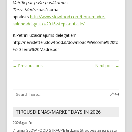
Vairāk par pašu pasākumu :-
Terra Madre
pasākuma
apraksts
http://www.slowfood.com/terra-madre-
salone-del-gusto-2016-steps-outside/
K.Petrini uzaicinājums delegātiem
http://newsletter.slowfood.it/download/Welcome%20to
%20Terra%20Madre.pdf
← Previous post
Next post →
TIRGUSDIENAS/MARKETDAYS IN 2026
2026.gadā:
7.jūnijā SLOW FOOD STRAUPE tirdziņš Straupes zirgu pastā