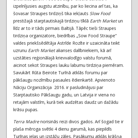
izpelnījusies augstu atzinību, par ko liecina arī tas, ka
šovasar Straupes tirdziņš tika iekļauts
Slow Food
prestižajā starptautiskajā tirdziņu tīklā
Earth Market
un
līdz ar to ir tāds pirmais Baltijā. Tāpēc tieši Straupes
tirdziņa organizatore, biedrības „Sow Food Straupe”
valdes priekšsēdētāja Astrīde Rozīte ir uzaicināta teikt
uzrunu
Earth Market
alianses dalībniekiem, kā arī
uzstāties reģionālajā krievvalodīgo valstu forumā,
aicinot sekot Straupes lauku labumu tirdziņa piemēram.
Savukārt Rūta Beirote Turīnā atklās forumu par
pākšaugu nozīmību pasaules ēdienkartē. Apvienoto
Nāciju Organizācija 2016. ir pasludinājusi par
Starptautisko Pākšaugu gadu, un Latvija ir viena no
retajām valstīm, kurā tiek audzētas daudz un dažādu
krāsu pupas.
Terra Madre
norisinās reizi divos gados. Arī šogad tie ir
plaša mēroga svētki 4 dienu garumā, kas piepildīs
Turīnas ielas un izstāžu zāles. Pasākumu atklās krāšņa