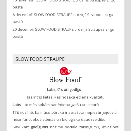
pastā
6.decembrī SLOW FOOD STRAUPE tirdziņš Straupes zirgu
pastā
20.decembrī SLOW FOOD STRAUPE tirdziņš Straupes zirgu
pastā
SLOW FOOD STRAUPE
Labs, tīrs un godīgs
–
tās ir trīs lietas, kas nosaka ēdiena kvalitāti.
Labs –
to mēs sakām par ēdiena garšu un smaržu.
Tīrs
nozīmē, ka mūsu pārtika ir saražota nepiesārņojot vidi,
neiznīcinot ekosistēmas un bioloģisko daudzveidību.
Savukārt
godīgums
nozīmē sociālo taisnīgumu, atlīdzinot