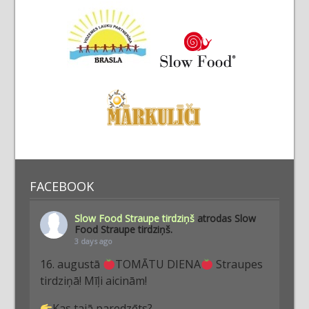
FACEBOOK
Slow Food Straupe tirdziņš
atrodas Slow
Food Straupe tirdziņš.
3 days ago
16. augustā
TOMĀTU DIENA
Straupes
tirdziņā! Mīļi aicinām!
Kas tajā paredzēts?