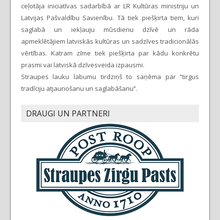
ceļotāja iniciatīvas sadarbībā ar LR Kultūras ministriju un
Latvijas Pašvaldību Savienību. Tā tiek piešķirta tiem, kuri
saglabā un iekļauju mūsdienu dzīvē un rāda
apmeklētājiem latviskās kultūras un sadzīves tradicionālās
vērtības. Katram zīme tiek piešķirta par kādu konkrētu
prasmi vai latviskā dzīvesveida izpausmi.
Straupes lauku labumu tirdziņš to saņēma par “tirgus
tradīciju atjaunošanu un saglabāšanu”.
DRAUGI UN PARTNERI