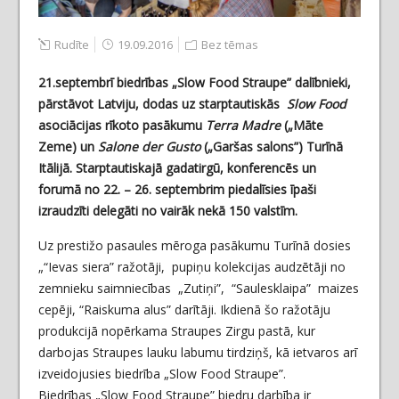
Rudīte
19.09.2016
Bez tēmas
21.septembrī biedrības „Slow Food Straupe” dalībnieki,
pārstāvot Latviju, dodas uz starptautiskās
Slow Food
asociācijas rīkoto pasākumu
Terra Madre
(„Māte
Zeme) un
Salone der Gusto
(„Garšas salons”) Turīnā
Itālijā.
Starptautiskajā gadatirgū, konferencēs un
forumā no 22. – 26. septembrim piedalīsies īpaši
izraudzīti delegāti no vairāk nekā 150 valstīm.
Uz prestižo pasaules mēroga pasākumu Turīnā dosies
„“Ievas siera” ražotāji, pupiņu kolekcijas audzētāji no
zemnieku saimniecības „Zutiņi”, “Saulesklaipa” maizes
cepēji, “Raiskuma alus” darītāji. Ikdienā šo ražotāju
produkcijā nopērkama Straupes Zirgu pastā, kur
darbojas Straupes lauku labumu tirdziņš, kā ietvaros arī
izveidojusies biedrība „Slow Food Straupe”.
Biedrības „Slow Food Straupe” biedru darbība ir