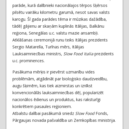
parāde, kurā dalībnieki nacionālajos tērpos šķērsos
pilsētu vairāku kilometru garumā, nesot savas valsts
karogu. Šī gada parādes tēma ir mūzikas dažādība,
tādēļ gājienu ar skaņām kuplinās Itālijas, Balkānu
reģiona, Senegālas u.c. valstu mazie ansambļi.
Atklāšanas ceremonijā runu teiks Itālijas prezidents
Sergio Matarella, Turīnas mērs, Itālijas
Lauksaimniecības ministrs,
Slow Food Italia
prezidents
u.c. prominences.
Pasākuma mērķis ir pievērst uzmanību vides
problēmām, atgādināt par bioloģisko daudzveidību,
augu šķirnēm, kas tiek aizmirstas un iznīkst
konvencionālās lauksaimniecības dēļ, popularizēt
nacionālos ēdienus un produktus, kas raksturīgi
konkrētiem pasaules reģioniem.
Atbalstu dalībai pasākumā sniedz
Slow Food
Fonds,
Pārgaujas novada pašvaldība un Zemkopības ministrija.