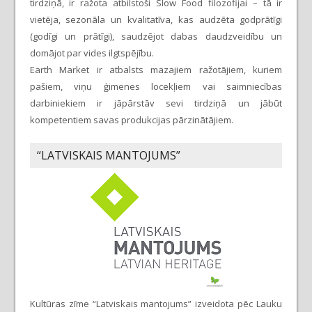
tirdziņā, ir ražota atbilstoši Slow Food filozofijai – tā ir
vietēja, sezonāla un kvalitatīva, kas audzēta godprātīgi
(godīgi un prātīgi), saudzējot dabas daudzveidību un
domājot par vides ilgtspējību.
Earth Market ir atbalsts mazajiem ražotājiem, kuriem
pašiem, viņu ģimenes locekļiem vai saimniecības
darbiniekiem ir jāpārstāv sevi tirdziņā un jābūt
kompetentiem savas produkcijas pārzinātājiem.
“LATVISKAIS MANTOJUMS”
Kultūras zīme “Latviskais mantojums” izveidota pēc Lauku