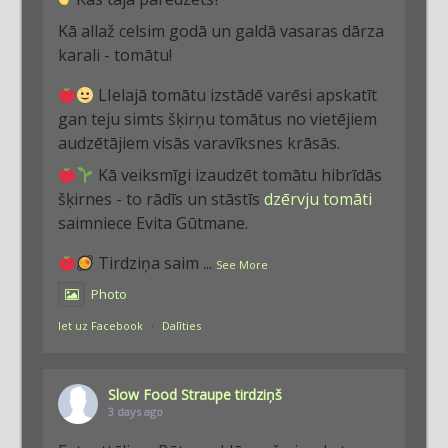
Kā allaž celsim godā un galdā vasaras dārza
karali - tomātu!
LIelajā tomātu izstādē varēsi apskatīt
gan teju simts šķirņu tomātus no vietējiem
audzētājiem visās varavīksnes krāsās.
Kā veiksmīgi izaudzēt tomātu hibrīdās
šķirnes - to rādīs un stāstīs
dzērvju tomāti
saimniece Evita Gūtmane.
Tirdziņa saim
...
See More
Photo
Iet uz Facebook
·
Dalīties
Slow Food Straupe tirdziņš
3 days ago