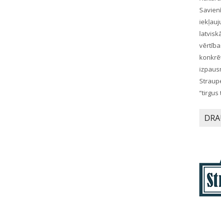
Savienī
iekļau
latvis
vērtīb
konkr
izpaus
Straup
“tirgus
DRA