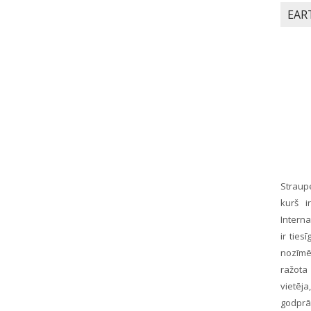
EAR
Straupe
kurš i
Intern
ir ties
nozīmē
ražota
vietēj
godprā