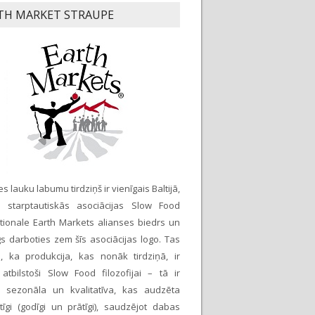
TH MARKET STRAUPE
s lauku labumu tirdziņš ir vienīgais Baltijā,
r starptautiskās asociācijas Slow Food
ationale Earth Markets alianses biedrs un
īgs darboties zem šīs asociācijas logo. Tas
, ka produkcija, kas nonāk tirdziņā, ir
 atbilstoši Slow Food filozofijai – tā ir
a, sezonāla un kvalitatīva, kas audzēta
tīgi (godīgi un prātīgi), saudzējot dabas