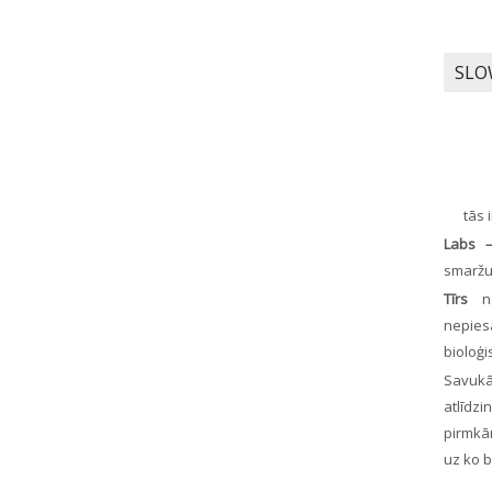
SLO
tās 
Labs
smaržu
Tīrs
no
nepies
bioloģ
Savuk
atlīdz
pirmkār
uz ko 