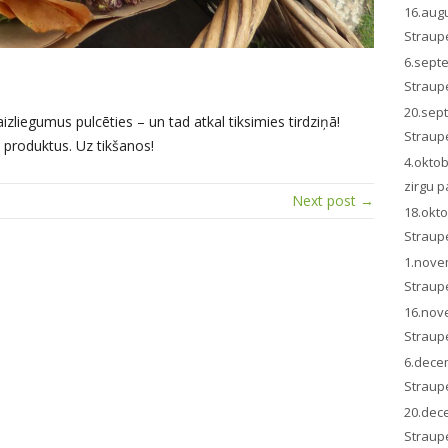
16.aug
Straup
6.sept
Straup
20.sep
aizliegumus pulcēties – un tad atkal tiksimies tirdziņā!
Straup
s produktus. Uz tikšanos!
4.okto
zirgu p
Next post →
18.okt
Straup
1.nove
Straup
16.nov
Straup
6.dece
Straup
20.dec
Straup