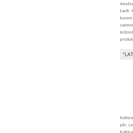
daudzve
Earth 
kuriem
saimni
tirdz
produkc
“LA
Kultūr
pēc La
Kultūr