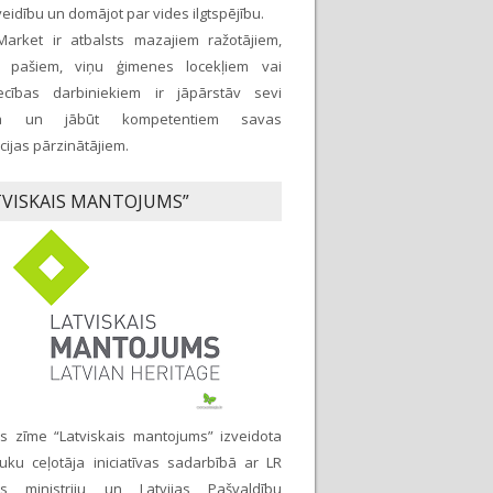
idību un domājot par vides ilgtspējību.
Market ir atbalsts mazajiem ražotājiem,
 pašiem, viņu ģimenes locekļiem vai
ecības darbiniekiem ir jāpārstāv sevi
iņā un jābūt kompetentiem savas
ijas pārzinātājiem.
TVISKAIS MANTOJUMS”
as zīme “Latviskais mantojums” izveidota
uku ceļotāja iniciatīvas sadarbībā ar LR
as ministriju un Latvijas Pašvaldību