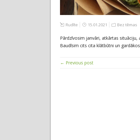
Rudīte
15.01.2021
Bez tēmas
Pārdzīvosim janvāri, atkārtas situāciju, 
Baudīsim cits cita klātbūtni un gardāko
← Previous post