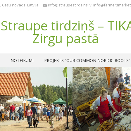
, Cēsu novads, Latvija
info@straupestirdzins.lv
,
info@farmersmarket.
Straupe tirdziņš – TIK
Zirgu pastā
NOTEIKUMI
PROJEKTS “OUR COMMON NORDIC ROOTS”