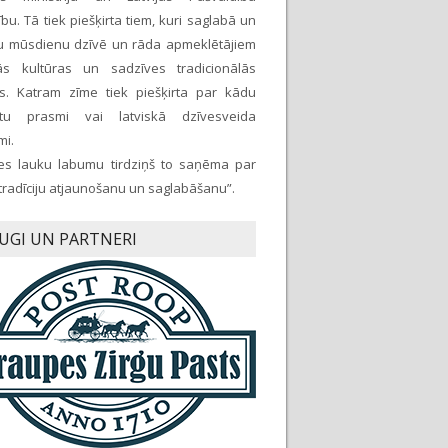
bu. Tā tiek piešķirta tiem, kuri saglabā un
ju mūsdienu dzīvē un rāda apmeklētājiem
kās kultūras un sadzīves tradicionālās
as. Katram zīme tiek piešķirta par kādu
ētu prasmi vai latviskā dzīvesveida
mi.
es lauku labumu tirdziņš to saņēma par
 tradīciju atjaunošanu un saglabāšanu”.
UGI UN PARTNERI