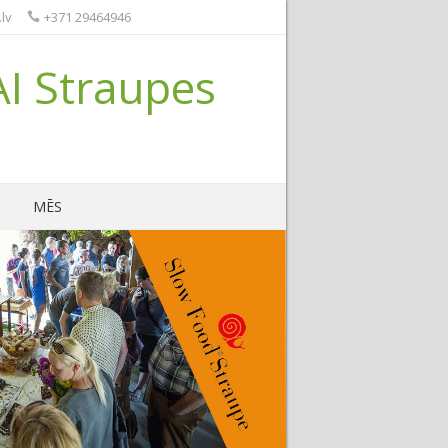
lv
+371 29464946
AI Straupes
MĒS