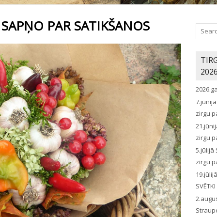
 SAPŅO PAR SATIKŠANOS
TIR
202
2026.g
7.jūni
zirgu p
21.jūn
zirgu p
5.jūli
zirgu p
19.jūl
SVĒTKI
2.augu
Straup