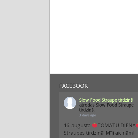
FACEBOOK
Slow Food Straupe tirdziņš
atrodas Slow Food Straupe
tirdziņš.
3 days ago
16. augustā
TOMĀTU DIENA
Straupes tirdziņā! Mīļi aicinām!