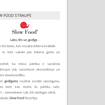
W FOOD STRAUPE
Labs, tīrs un godīgs
–
ir trīs lietas, kas nosaka ēdiena kvalitāti.
 –
to mēs sakām par ēdiena garšu un
.
zīmē, ka mūsu pārtika ir saražota
ārņojot vidi, neiznīcinot ekosistēmas un
isko daudzveidību.
ārt
godīgums
nozīmē sociālo taisnīgumu,
inot tiem, kas mums šo pārtiku ražo,
t – zemniekiem. Lūk, trīs atslēgas vārdi,
balstās
Slow Food
filozofija.