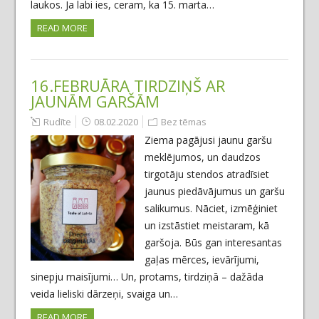
laukos. Ja labi ies, ceram, ka 15. marta…
READ MORE
16.FEBRUĀRA TIRDZIŅŠ AR
JAUNĀM GARŠĀM
Rudīte
08.02.2020
Bez tēmas
Ziema pagājusi jaunu garšu
meklējumos, un daudzos
tirgotāju stendos atradīsiet
jaunus piedāvājumus un garšu
salikumus. Nāciet, izmēģiniet
un izstāstiet meistaram, kā
garšoja. Būs gan interesantas
gaļas mērces, ievārījumi,
sinepju maisījumi… Un, protams, tirdziņā – dažāda
veida lieliski dārzeņi, svaiga un…
READ MORE