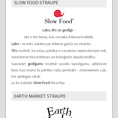
SLOW FOOD STRAUPE
Labs, tīrs un godīgs
–
tās ir trīs lietas, kas nosaka ēdiena kvalitāti.
Labs –
to mēs sakām par ēdiena garšu un smaržu.
Tīrs
nozīmē, ka mūsu pārtika ir saražota nepiesārņojot vidi,
neiznīcinot ekosistēmas un bioloģisko daudzveidību.
Savukārt
godīgums
nozīmē sociālo taisnīgumu, atlīdzinot
tiem, kas mums šo pārtiku ražo, pirmkārt – zemniekiem. Lūk,
trīs atslēgas vārdi,
uz ko balstās
Slow Food
filozofija.
EARTH MARKET STRAUPE