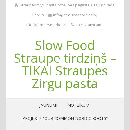
Straupes zirgu pasts, Straupes pagasts, Cēsu novads,
Latvija
info@straupestirdzins.lv
,
info@farmersmarket.lv
+371 29464946
Slow Food
Straupe tirdziņš –
TIKAI Straupes
Zirgu pastā
JAUNUMI
NOTEIKUMI
PROJEKTS “OUR COMMON NORDIC ROOTS”