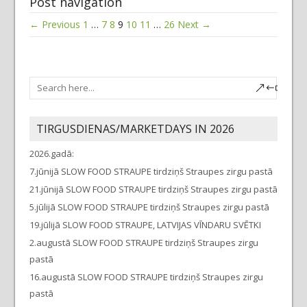
Post navigation
← Previous
1
…
7
8
9
10
11
…
26
Next →
TIRGUSDIENAS/MARKETDAYS IN 2026
2026.gadā:
7.jūnijā SLOW FOOD STRAUPE tirdziņš Straupes zirgu pastā
21.jūnijā SLOW FOOD STRAUPE tirdziņš Straupes zirgu pastā
5.jūlijā SLOW FOOD STRAUPE tirdziņš Straupes zirgu pastā
19.jūlijā SLOW FOOD STRAUPE, LATVIJAS VĪNDARU SVĒTKI
2.augustā SLOW FOOD STRAUPE tirdziņš Straupes zirgu
pastā
16.augustā SLOW FOOD STRAUPE tirdziņš Straupes zirgu
pastā