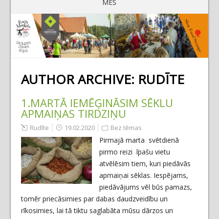
MĒS
AUTHOR ARCHIVE:
RUDĪTE
1.MARTĀ IEMĒĢINĀSIM SĒKLU
APMAIŅAS TIRDZIŅU
Rudīte
19.02.2020
Bez tēmas
Pirmajā marta svētdienā
pirmo reizi īpašu vietu
atvēlēsim tiem, kuri piedāvās
apmaiņai sēklas. Iespējams,
piedāvājums vēl būs pamazs,
tomēr priecāsimies par dabas daudzveidību un
rīkosimies, lai tā tiktu saglabāta mūsu dārzos un