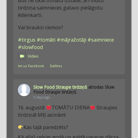
Būs ne tikai tomātu izstāde, arī mūsu
tirdziņa saimnieces gatavo pielāgotu
ēdienkarti.
Vai brauksi ciemos?
#tirgus
#tomāti
#mājražotāji
#saimniece
#slowfood
Video
Iet uz Facebook
·
Dalīties
Slow Food Straupe tirdziņš
atrodas Slow
Food Straupe tirdziņš.
5 days ago
16. augustā
TOMĀTU DIENA
Straupes
tirdziņā! Mīļi aicinām!
Kas tajā paredzēts?
Kā allaž celsim godā un galdā vasaras dārza