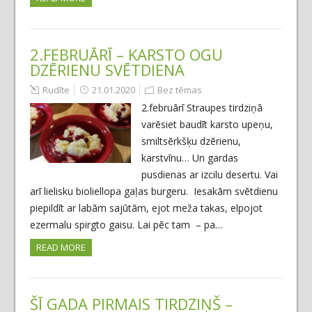
2.FEBRUĀRĪ – KARSTO OGU
DZĒRIENU SVĒTDIENA
Rudīte
21.01.2020
Bez tēmas
2.februārī Straupes tirdziņā
varēsiet baudīt karsto upeņu,
smiltsērkšķu dzērienu,
karstvīnu… Un gardas
pusdienas ar izcilu desertu. Vai
arī lielisku bioliellopa gaļas burgeru. Iesakām svētdienu
piepildīt ar labām sajūtām, ejot meža takas, elpojot
ezermalu spirgto gaisu. Lai pēc tam – pa…
READ MORE
ŠĪ GADA PIRMAIS TIRDZIŅŠ –