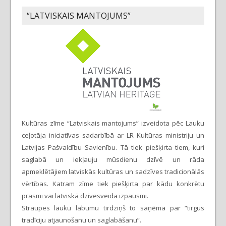
“LATVISKAIS MANTOJUMS”
Kultūras zīme “Latviskais mantojums” izveidota pēc Lauku
ceļotāja iniciatīvas sadarbībā ar LR Kultūras ministriju un
Latvijas Pašvaldību Savienību. Tā tiek piešķirta tiem, kuri
saglabā un iekļauju mūsdienu dzīvē un rāda
apmeklētājiem latviskās kultūras un sadzīves tradicionālās
vērtības. Katram zīme tiek piešķirta par kādu konkrētu
prasmi vai latviskā dzīvesveida izpausmi.
Straupes lauku labumu tirdziņš to saņēma par “tirgus
tradīciju atjaunošanu un saglabāšanu”.