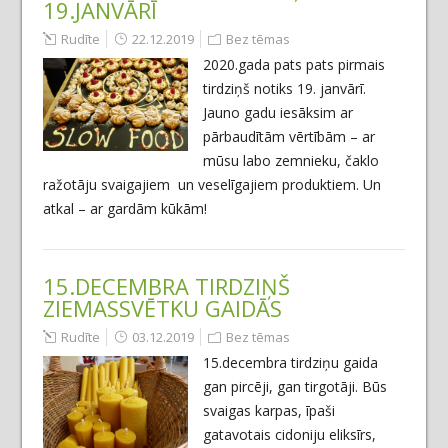
19.JANVĀRĪ
Rudīte
22.12.2019
Bez tēmas
2020.gada pats pats pirmais
tirdziņš notiks 19. janvārī.
Jauno gadu iesāksim ar
pārbaudītām vērtībām – ar
mūsu labo zemnieku, čaklo
ražotāju svaigajiem un veselīgajiem produktiem. Un
atkal – ar gardām kūkām!
15.DECEMBRA TIRDZIŅŠ
ZIEMASSVĒTKU GAIDĀS
Rudīte
03.12.2019
Bez tēmas
15.decembra tirdziņu gaida
gan pircēji, gan tirgotāji. Būs
svaigas karpas, īpaši
gatavotais cidoniju eliksīrs,