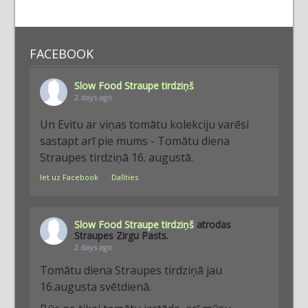
FACEBOOK
Slow Food Straupe tirdziņš
2 days ago
Un Evitu ar viņas tomātu kolekciju varēsi
sastapt arī pie mums - Tomātu diena
Straupes tirdziņā 16. augustā.
Iet uz Facebook
·
Dalīties
Slow Food Straupe tirdziņš
atrodas
Straupes Zirgu Pasts.
2 days ago
Tomātu diena Straupes tirdziņā jau
16.augusta svētdienā.