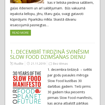
kas ir lieliska piedeva salātiem,
gaļas ēdieniem un arī saldējumam. Būs vakuumā
iepakota liellopu, jēru, tītaru gaļa, svaigi gatavoti
kūpinājumi. Piparkūku mīkla. Skaistā dāvanu
iesaiņojumā pasniegtas…
READ MORE
1. DECEMBRĪ TIRDZIŅĀ SVINĒSIM
SLOW FOOD DZIMŠANAS DIENU
Rudīte
21.11.2019
Bez tēmas
1. decembra tirdziņā – svētki
par godu pasaules mēroga
Slow Food kustības 30
darbības gadiem. Tieši pirms
30 gadiem tika pieņemts
pirmais Slow Food manifests,
kas aicina atbalstīt pārtikas