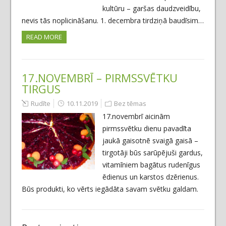
kultūru – garšas daudzveidību,
nevis tās noplicināšanu. 1. decembra tirdziņā baudīsim…
READ MORE
17.NOVEMBRĪ – PIRMSSVĒTKU
TIRGUS
Rudīte
10.11.2019
Bez tēmas
17.novembrī aicinām
pirmssvētku dienu pavadīta
jaukā gaisotnē svaigā gaisā –
tirgotāji būs sarūpējuši gardus,
vitamīniem bagātus rudenīgus
ēdienus un karstos dzērienus.
Būs produkti, ko vērts iegādāta savam svētku galdam.