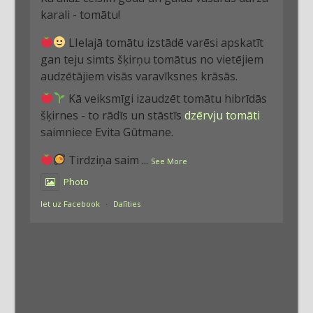
karali - tomātu!
LIelajā tomātu izstādē varēsi apskatīt
gan teju simts šķirņu tomātus no vietējiem
audzētājiem visās varavīksnes krāsās.
Kā veiksmīgi izaudzēt tomātu hibrīdās
šķirnes - to rādīs un stāstīs
dzērvju tomāti
saimniece Evita Gūtmane.
Tirdziņa saim
...
See More
Photo
Iet uz Facebook
·
Dalīties