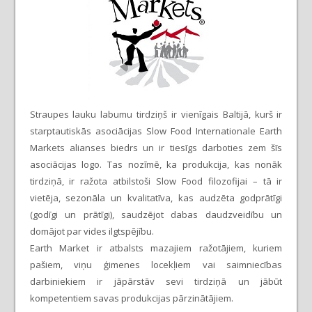
Straupes lauku labumu tirdziņš ir vienīgais Baltijā, kurš ir
starptautiskās asociācijas Slow Food Internationale Earth
Markets alianses biedrs un ir tiesīgs darboties zem šīs
asociācijas logo. Tas nozīmē, ka produkcija, kas nonāk
tirdziņā, ir ražota atbilstoši Slow Food filozofijai – tā ir
vietēja, sezonāla un kvalitatīva, kas audzēta godprātīgi
(godīgi un prātīgi), saudzējot dabas daudzveidību un
domājot par vides ilgtspējību.
Earth Market ir atbalsts mazajiem ražotājiem, kuriem
pašiem, viņu ģimenes locekļiem vai saimniecības
darbiniekiem ir jāpārstāv sevi tirdziņā un jābūt
kompetentiem savas produkcijas pārzinātājiem.