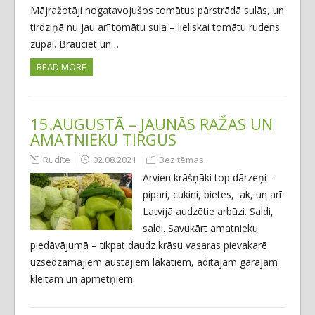
Mājražotāji nogatavojušos tomātus pārstrādā sulās, un
tirdziņā nu jau arī tomātu sula – lieliskai tomātu rudens
zupai. Brauciet un…
READ MORE
15.AUGUSTĀ – JAUNĀS RAŽAS UN
AMATNIEKU TIRGUS
Rudīte
02.08.2021
Bez tēmas
Arvien krāšņāki top dārzeņi –
pipari, cukini, bietes, ak, un arī
Latvijā audzētie arbūzi. Saldi,
saldi. Savukārt amatnieku
piedāvājumā – tikpat daudz krāsu vasaras pievakarē
uzsedzamajiem austajiem lakatiem, adītajām garajām
kleitām un apmetņiem.