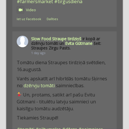
#farmersmarket
#tirgusdiena
Video
Iet uz Facebook
·
Dalīties
Slow Food Straupe tirdziņš
ir kopā ar
dzērvju tomāti un
Evita Gūtmane
šeit:
Straupes Zirgu Pasts.
1 day ago
Tomātu diena Straupes tirdziņā svētdien,
16.augustā.
Varēs apskatīt arī hibrīdās tomātu šķirnes
no
dzērvju tomāti
saimniecības.
Un, protams, satikt arī pašu Evitu
Gūtmani - titulētu latvju saimnieci un
kaislīgu tomātu audzētāju.
Tiekamies Straupē!