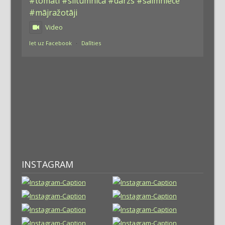
#tomāti
#siltumnīca
#dārzs
#saimniece
#mājražotāji
Video
Iet uz Facebook
·
Dalīties
INSTAGRAM