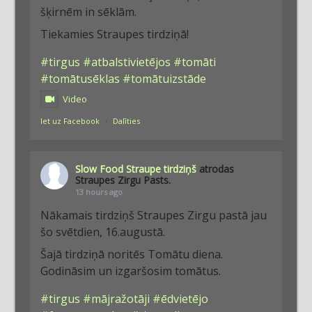
šķirnēm in sēklām.
Tiekamies Straupes tirdziņā!
#tirgus
#atbalstivietējos
#tomāti
#tomātusēklas
#tomātuizstāde
Video
Iet uz Facebook
·
Dalīties
Slow Food Straupe tirdziņš
atrodas
Straupes Zirgu Pasts.
13 hours ago
Nākamais tirdziņš Straupes Zirgu pastā jau
šo svētdien, 16.augustā.
Šajā tirdziņā noritēs Tomātu diena.
Godināsim un izgaršosim tomātus.
#tirgus
#mājražotāji
#ēdvietējo