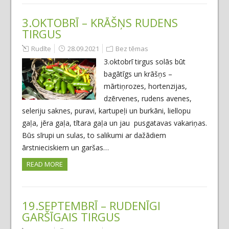
3.OKTOBRĪ – KRĀŠŅS RUDENS
TIRGUS
Rudīte
28.09.2021
Bez tēmas
3.oktobrī tirgus solās būt
bagātīgs un krāšņs –
mārtiņrozes, hortenzijas,
dzērvenes, rudens avenes,
seleriju saknes, puravi, kartupeļi un burkāni, liellopu
gaļa, jēra gaļa, tītara gaļa un jau pusgatavas vakariņas.
Būs sīrupi un sulas, to salikumi ar dažādiem
ārstnieciskiem un garšas…
READ MORE
19.SEPTEMBRĪ – RUDENĪGI
GARŠĪGAIS TIRGUS