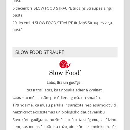
pastā
6.decembrī SLOW FOOD STRAUPE tirdziņš Straupes zirgu
pastā
20.decembrī SLOW FOOD STRAUPE tirdziņš Straupes zirgu
pastā
SLOW FOOD STRAUPE
Labs, tīrs un godīgs
–
tās ir trīs lietas, kas nosaka ēdiena kvalitāti.
Labs –
to mēs sakām par ēdiena garšu un smaržu.
Tīrs
nozīmē, ka mūsu pārtika ir saražota nepiesārņojot vidi,
neiznīcinot ekosistēmas un bioloģisko daudzveidību.
Savukārt
godīgums
nozīmē sociālo taisnīgumu, atlīdzinot
tiem, kas mums šo pārtiku ražo, pirmkārt – zemniekiem. Lūk,