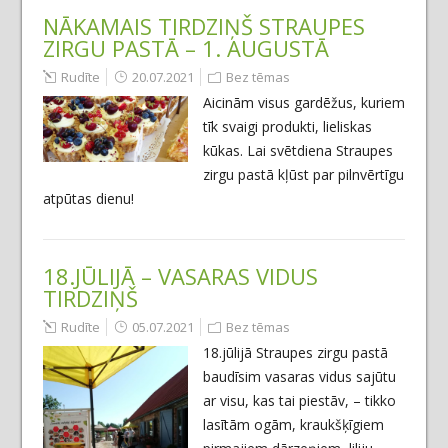
NĀKAMAIS TIRDZIŅŠ STRAUPES
ZIRGU PASTĀ – 1. AUGUSTĀ
Rudīte
20.07.2021
Bez tēmas
Aicinām visus gardēžus, kuriem
tīk svaigi produkti, lieliskas
kūkas. Lai svētdiena Straupes
zirgu pastā kļūst par pilnvērtīgu
atpūtas dienu!
18.JŪLIJĀ – VASARAS VIDUS
TIRDZIŅŠ
Rudīte
05.07.2021
Bez tēmas
18.jūlijā Straupes zirgu pastā
baudīsim vasaras vidus sajūtu
ar visu, kas tai piestāv, – tikko
lasītām ogām, kraukšķīgiem