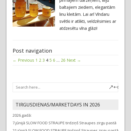
pirmajiem dārzeņiem, liliju
baltajiem ziediem, elegantām
linu kleitām. Lai arī Vīndaru
svētki ir atlikti, veldzēsimies ar
atdzesētu vīna glāzi!
Post navigation
← Previous
1
2
3
4
5
6
…
26
Next →
TIRGUSDIENAS/MARKETDAYS IN 2026
2026.gadā:
7.jūnijā SLOW FOOD STRAUPE tirdziņš Straupes zirgu pastā
21.jūnijā SLOW FOOD STRAUPE tirdziņš Straupes zirgu pastā