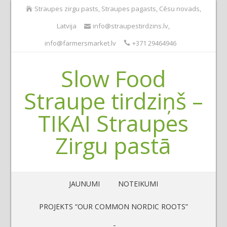
Straupes zirgu pasts, Straupes pagasts, Cēsu novads,
Latvija
info@straupestirdzins.lv
,
info@farmersmarket.lv
+371 29464946
Slow Food
Straupe tirdziņš –
TIKAI Straupes
Zirgu pastā
JAUNUMI
NOTEIKUMI
PROJEKTS “OUR COMMON NORDIC ROOTS”