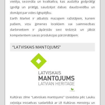
vietēja, sezonāla un kvalitatīva, kas audzēta godprātīgi
(godīgi un prātīgi), saudzējot dabas daudzveidību un
domājot par vides ilgtspējību.
Earth Market ir atbalsts mazajiem ražotājiem, kuriem
pašiem, viņu ģimenes locekļiem vai saimniecības
darbiniekiem ir jāpārstāv sevi tirdziņā un jābūt
kompetentiem savas produkcijas pārzinātājiem.
“LATVISKAIS MANTOJUMS”
Kultūras zīme “Latviskais mantojums” izveidota pēc Lauku
ceļotāja iniciatīvas sadarbībā ar LR Kultūras ministriju un