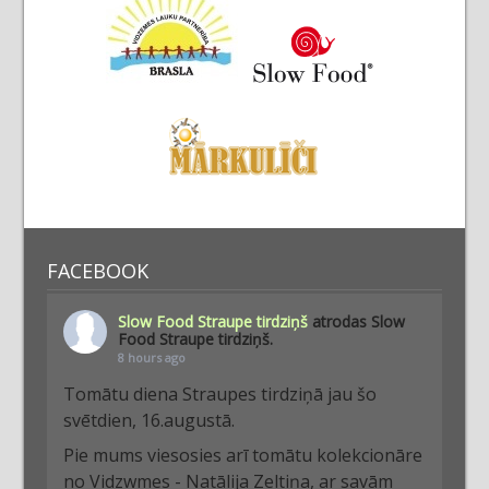
FACEBOOK
Slow Food Straupe tirdziņš
atrodas Slow
Food Straupe tirdziņš.
8 hours ago
Tomātu diena Straupes tirdziņā jau šo
svētdien, 16.augustā.
Pie mums viesosies arī tomātu kolekcionāre
no Vidzwmes - Natālija Zeltiņa, ar savām