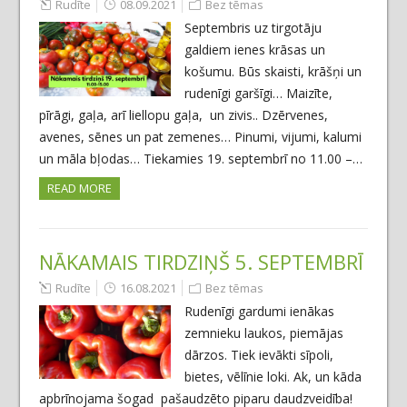
Rudīte
08.09.2021
Bez tēmas
Septembris uz tirgotāju
galdiem ienes krāsas un
košumu. Būs skaisti, krāšņi un
rudenīgi garšīgi… Maizīte,
pīrāgi, gaļa, arī liellopu gaļa, un zivis.. Dzērvenes,
avenes, sēnes un pat zemenes… Pinumi, vijumi, kalumi
un māla bļodas… Tiekamies 19. septembrī no 11.00 –…
READ MORE
NĀKAMAIS TIRDZIŅŠ 5. SEPTEMBRĪ
Rudīte
16.08.2021
Bez tēmas
Rudenīgi gardumi ienākas
zemnieku laukos, piemājas
dārzos. Tiek ievākti sīpoli,
bietes, vēlīnie loki. Ak, un kāda
apbrīnojama šogad pašaudzēto piparu daudzveidība!