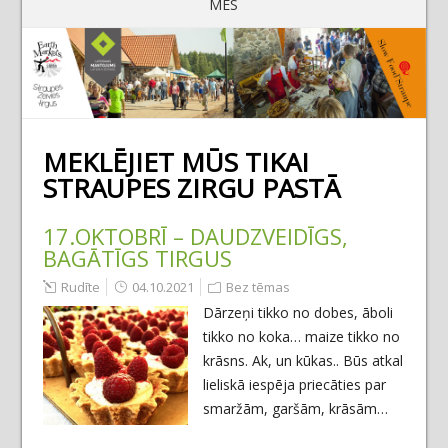
MĒS
MEKLĒJIET MŪS TIKAI
STRAUPES ZIRGU PASTĀ
17.OKTOBRĪ – DAUDZVEIDĪGS,
BAGĀTĪGS TIRGUS
Rudīte
04.10.2021
Bez tēmas
Dārzeņi tikko no dobes, āboli
tikko no koka… maize tikko no
krāsns. Ak, un kūkas.. Būs atkal
lieliskā iespēja priecāties par
smaržām, garšām, krāsām…