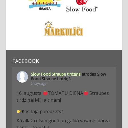
FACEBOOK
Slow Food Straupe tirdziņš
atrodas Slow
Food Straupe tirdziņš.
2 days ago
16. augustā
TOMĀTU DIENA
Straupes
tirdziņā! Mīļi aicinām!
Kas tajā paredzēts?
Kā allaž celsim godā un galdā vasaras dārza
karali - tomātu!