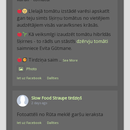
LIelajā tomātu izstādē varēsi apskatīt
gan teju simts šķirņu tomātus no vietējiem
audzētājiem visās varavīksnes krāsās.
Kā veiksmīgi izaudzēt tomātu hibrīdās
šķirnes - to rādīs un stāstīs
dzērvju tomāti
saimniece Evita Gūtmane.
Tirdziņa saim
...
See More
Photo
Iet uz Facebook
·
Dalīties
Slow Food Straupe tirdziņš
2 days ago
Fotoattēli no Rūta meklē garšu ieraksta
Iet uz Facebook
·
Dalīties