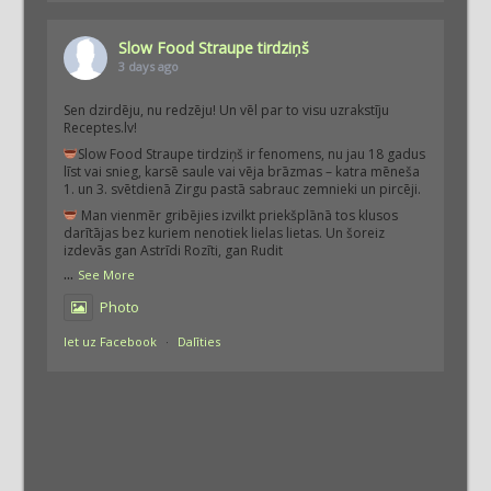
Slow Food Straupe tirdziņš
3 days ago
Sen dzirdēju, nu redzēju! Un vēl par to visu uzrakstīju
Receptes.lv!
Slow Food Straupe tirdziņš ir fenomens, nu jau 18 gadus
līst vai snieg, karsē saule vai vēja brāzmas – katra mēneša
1. un 3. svētdienā Zirgu pastā sabrauc zemnieki un pircēji.
Man vienmēr gribējies izvilkt priekšplānā tos klusos
darītājas bez kuriem nenotiek lielas lietas. Un šoreiz
izdevās gan Astrīdi Rozīti, gan Rudit
...
See More
Photo
Iet uz Facebook
·
Dalīties