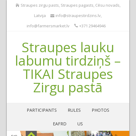
Straupes zirgu pasts, Straupes pagasts, Cēsu novads,
Latvija
info@straupestirdzins.lv
,
info@farmersmarket.lv
+371 29464946
Straupes lauku
labumu tirdziņš –
TIKAI Straupes
Zirgu pastā
PARTICIPANTS
RULES
PHOTOS
EAFRD
US