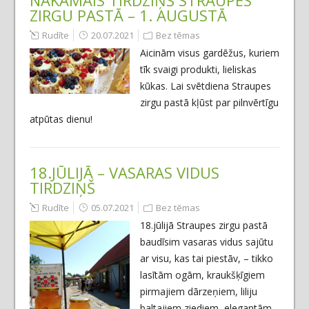
ZIRGU PASTĀ – 1. AUGUSTĀ
Rudīte
20.07.2021
Bez tēmas
Aicinām visus gardēžus, kuriem
tīk svaigi produkti, lieliskas
kūkas. Lai svētdiena Straupes
zirgu pastā kļūst par pilnvērtīgu
atpūtas dienu!
18.JŪLIJĀ – VASARAS VIDUS
TIRDZIŅŠ
Rudīte
05.07.2021
Bez tēmas
18.jūlijā Straupes zirgu pastā
baudīsim vasaras vidus sajūtu
ar visu, kas tai piestāv, – tikko
lasītām ogām, kraukšķīgiem
pirmajiem dārzeņiem, liliju
baltajiem ziediem, elegantām