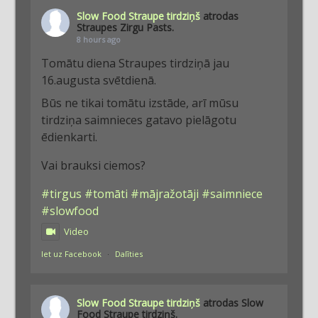
Slow Food Straupe tirdziņš
atrodas
Straupes Zirgu Pasts.
8 hours ago
Tomātu diena Straupes tirdziņā jau
16.augusta svētdienā.
Būs ne tikai tomātu izstāde, arī mūsu
tirdziņa saimnieces gatavo pielāgotu
ēdienkarti.
Vai brauksi ciemos?
#tirgus
#tomāti
#mājražotāji
#saimniece
#slowfood
Video
Iet uz Facebook
·
Dalīties
Slow Food Straupe tirdziņš
atrodas Slow
Food Straupe tirdziņš.