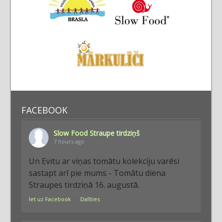
FACEBOOK
Slow Food Straupe tirdziņš
7 hours ago
Un Evitu ar viņas tomātu kolekciju varēsi
sastapt arī pie mums - Tomātu diena
Straupes tirdziņā 16. augustā.
Iet uz Facebook
·
Dalīties