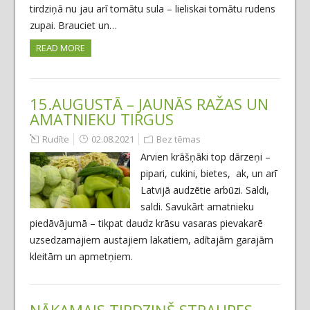
tirdziņā nu jau arī tomātu sula – lieliskai tomātu rudens
zupai. Brauciet un…
READ MORE
15.AUGUSTĀ – JAUNĀS RAŽAS UN
AMATNIEKU TIRGUS
Rudīte
02.08.2021
Bez tēmas
Arvien krāšņāki top dārzeņi –
pipari, cukini, bietes, ak, un arī
Latvijā audzētie arbūzi. Saldi,
saldi. Savukārt amatnieku
piedāvājumā – tikpat daudz krāsu vasaras pievakarē
uzsedzamajiem austajiem lakatiem, adītajām garajām
kleitām un apmetņiem.
NĀKAMAIS TIRDZIŅŠ STRAUPES