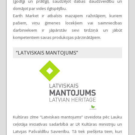
(godīgi un prātīgi), saudzējot dabas daudzveidību un
domājot par vides ilgtspējību.
Earth Market ir atbalsts mazajiem ražotājiem, kuriem
pašiem, viņu ģimenes locekļiem vai saimniecības
darbiniekiem ir jāpārstāv sevi tirdziņā un jābūt
kompetentiem savas produkcijas pārzinātājiem.
“LATVISKAIS MANTOJUMS”
Kultūras zīme “Latviskais mantojums” izveidota pēc Lauku
ceļotāja iniciatīvas sadarbībā ar LR Kultūras ministriju un
Latvijas Pašvaldību Savienību. Tā tiek piešķirta tiem, kuri