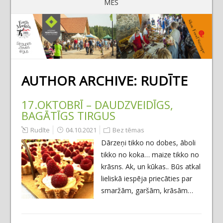
MĒS
AUTHOR ARCHIVE:
RUDĪTE
17.OKTOBRĪ – DAUDZVEIDĪGS,
BAGĀTĪGS TIRGUS
Rudīte
04.10.2021
Bez tēmas
Dārzeņi tikko no dobes, āboli
tikko no koka… maize tikko no
krāsns. Ak, un kūkas.. Būs atkal
lieliskā iespēja priecāties par
smaržām, garšām, krāsām…