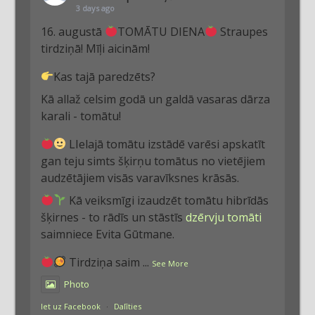
3 days ago
16. augustā
TOMĀTU DIENA
Straupes
tirdziņā! Mīļi aicinām!
Kas tajā paredzēts?
Kā allaž celsim godā un galdā vasaras dārza
karali - tomātu!
LIelajā tomātu izstādē varēsi apskatīt
gan teju simts šķirņu tomātus no vietējiem
audzētājiem visās varavīksnes krāsās.
Kā veiksmīgi izaudzēt tomātu hibrīdās
šķirnes - to rādīs un stāstīs
dzērvju tomāti
saimniece Evita Gūtmane.
Tirdziņa saim
...
See More
Photo
Iet uz Facebook
·
Dalīties