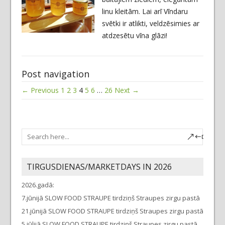
linu kleitām. Lai arī Vīndaru
svētki ir atlikti, veldzēsimies ar
atdzesētu vīna glāzi!
Post navigation
← Previous
1
2
3
4
5
6
…
26
Next →
TIRGUSDIENAS/MARKETDAYS IN 2026
2026.gadā:
7.jūnijā SLOW FOOD STRAUPE tirdziņš Straupes zirgu pastā
21.jūnijā SLOW FOOD STRAUPE tirdziņš Straupes zirgu pastā
5.jūlijā SLOW FOOD STRAUPE tirdziņš Straupes zirgu pastā