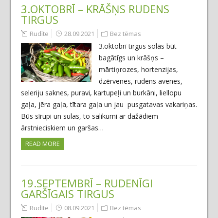
3.OKTOBRĪ – KRĀŠŅS RUDENS
TIRGUS
Rudīte
28.09.2021
Bez tēmas
3.oktobrī tirgus solās būt
bagātīgs un krāšņs –
mārtiņrozes, hortenzijas,
dzērvenes, rudens avenes,
seleriju saknes, puravi, kartupeļi un burkāni, liellopu
gaļa, jēra gaļa, tītara gaļa un jau pusgatavas vakariņas.
Būs sīrupi un sulas, to salikumi ar dažādiem
ārstnieciskiem un garšas…
READ MORE
19.SEPTEMBRĪ – RUDENĪGI
GARŠĪGAIS TIRGUS
Rudīte
08.09.2021
Bez tēmas