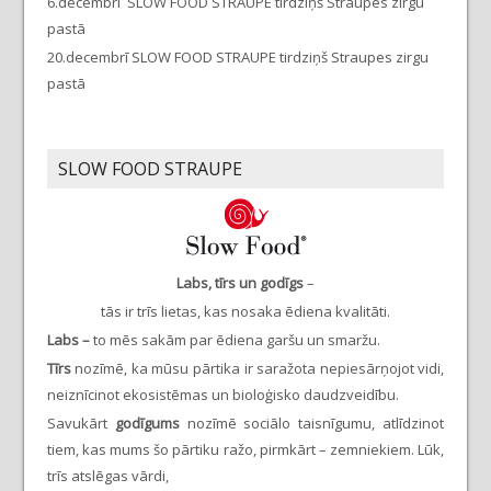
6.decembrī SLOW FOOD STRAUPE tirdziņš Straupes zirgu
pastā
20.decembrī SLOW FOOD STRAUPE tirdziņš Straupes zirgu
pastā
SLOW FOOD STRAUPE
Labs, tīrs un godīgs
–
tās ir trīs lietas, kas nosaka ēdiena kvalitāti.
Labs –
to mēs sakām par ēdiena garšu un smaržu.
Tīrs
nozīmē, ka mūsu pārtika ir saražota nepiesārņojot vidi,
neiznīcinot ekosistēmas un bioloģisko daudzveidību.
Savukārt
godīgums
nozīmē sociālo taisnīgumu, atlīdzinot
tiem, kas mums šo pārtiku ražo, pirmkārt – zemniekiem. Lūk,
trīs atslēgas vārdi,