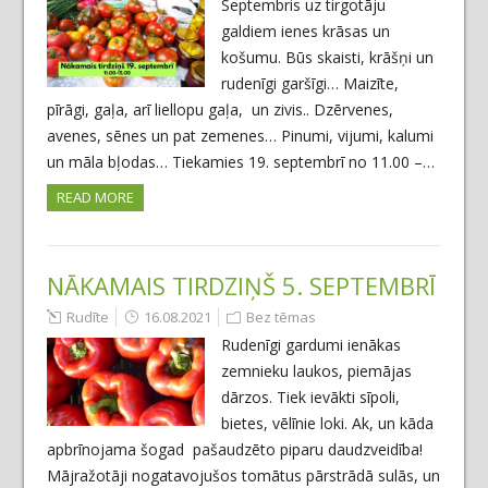
Septembris uz tirgotāju
galdiem ienes krāsas un
košumu. Būs skaisti, krāšņi un
rudenīgi garšīgi… Maizīte,
pīrāgi, gaļa, arī liellopu gaļa, un zivis.. Dzērvenes,
avenes, sēnes un pat zemenes… Pinumi, vijumi, kalumi
un māla bļodas… Tiekamies 19. septembrī no 11.00 –…
READ MORE
NĀKAMAIS TIRDZIŅŠ 5. SEPTEMBRĪ
Rudīte
16.08.2021
Bez tēmas
Rudenīgi gardumi ienākas
zemnieku laukos, piemājas
dārzos. Tiek ievākti sīpoli,
bietes, vēlīnie loki. Ak, un kāda
apbrīnojama šogad pašaudzēto piparu daudzveidība!
Mājražotāji nogatavojušos tomātus pārstrādā sulās, un