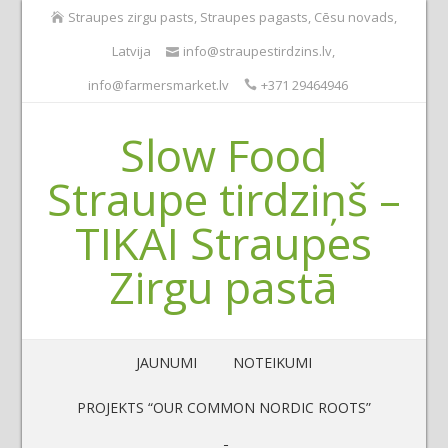
Straupes zirgu pasts, Straupes pagasts, Cēsu novads,
Latvija
info@straupestirdzins.lv
,
info@farmersmarket.lv
+371 29464946
Slow Food
Straupe tirdziņš –
TIKAI Straupes
Zirgu pastā
JAUNUMI
NOTEIKUMI
PROJEKTS “OUR COMMON NORDIC ROOTS”